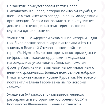
На занятии присутствовали гости: Павел
Николаевич Кошелев, ветеран воинской службы, и
шефы с механического завода – члены молодежной
организации. Гостям понравились и выступления
десятиклассников, и как заинтересованно их
слушали одноклассники.
Учащиеся 11 А «держали экзамен» по истории – для
них была организована игра-викторина «Что ты
знаешь о Великой Отечественной войне и ее
героях?». Нужно было повторить некоторые даты и
цифры, знать, какими орденами и медалями
награждались участники войны, как помогал
фронту Урал, какие памятники напоминают нам о
великих сражениях… Больше всех баллов набрали
Никита Кожевников и Руслан Курбатов. Интересно,
поставит ли Елена Георгиевна им по истории
«зачет»?
Учащиеся 6-7 классов, оказывается, неплохо
разбираются в истории танкостроения СССР и
Российской Федерации. Знания о танках и