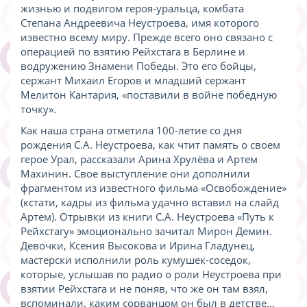
жизнью и подвигом героя-уральца, комбата
Степана Андреевича Неустроева, имя которого
известно всему миру. Прежде всего оно связано с
операцией по взятию Рейхстага в Берлине и
водружению Знамени Победы. Это его бойцы,
сержант Михаил Егоров и младший сержант
Мелитон Кантария, «поставили в войне победную
точку».
Как наша страна отметила 100-летие со дня
рождения С.А. Неустроева, как чтит память о своем
герое Урал, рассказали Арина Хрулёва и Артем
Махинин. Свое выступление они дополнили
фрагментом из известного фильма «Освобождение»
(кстати, кадры из фильма удачно вставил на слайд
Артем). Отрывки из книги С.А. Неустроева «Путь к
Рейхстагу» эмоционально зачитал Мирон Демин.
Девочки, Ксения Высокова и Ирина Гладунец,
мастерски исполнили роль кумушек-соседок,
которые, услышав по радио о роли Неустроева при
взятии Рейхстага и не поняв, что же он там взял,
вспоминали, каким сорванцом он был в детстве...