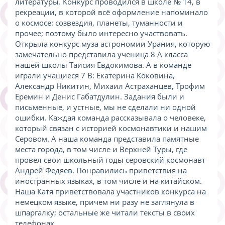
литературы. Конкурс проводился в школе № 14, в
рекреации, в которой всё оформление напоминало
о космосе: созвездия, планеты, туманности и
прочее; поэтому было интересно участвовать.
Открыла конкурс муза астрономии Урания, которую
замечательно представила ученица 8 А класса
нашей школы Таисия Евдокимова. А в команде
играли учащиеся 7 В: Екатерина Коковина,
Александр Никитин, Михаил Астраханцев, Трофим
Еремин и Денис Габатдулин. Задания были и
письменные, и устные, мы не сделали ни одной
ошибки. Каждая команда рассказывала о человеке,
который связан с историей космонавтики и нашим
Серовом. А наша команда представила памятные
места города, в том числе и Верхней Туры, где
провел свои школьный годы серовский космонавт
Андрей Федяев. Понравились приветствия на
иностранных языках, в том числе и на китайском.
Наша Катя приветствовала участников конкурса на
немецком языке, причем ни разу не заглянула в
шпаргалку; остальные же читали тексты в своих
телефонах.