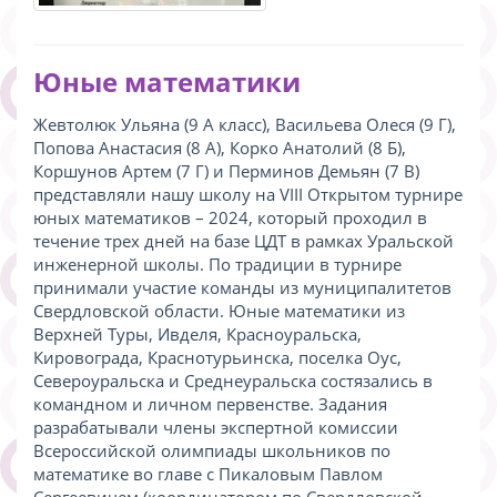
Юные математики
Жевтолюк Ульяна (9 А класс), Васильева Олеся (9 Г),
Попова Анастасия (8 А), Корко Анатолий (8 Б),
Коршунов Артем (7 Г) и Перминов Демьян (7 В)
представляли нашу школу на VIII Открытом турнире
юных математиков – 2024, который проходил в
течение трех дней на базе ЦДТ в рамках Уральской
инженерной школы. По традиции в турнире
принимали участие команды из муниципалитетов
Свердловской области. Юные математики из
Верхней Туры, Ивделя, Красноуральска,
Кировограда, Краснотурьинска, поселка Оус,
Североуральска и Среднеуральска состязались в
командном и личном первенстве. Задания
разрабатывали члены экспертной комиссии
Всероссийской олимпиады школьников по
математике во главе с Пикаловым Павлом
Сергеевичем (координатором по Свердловской