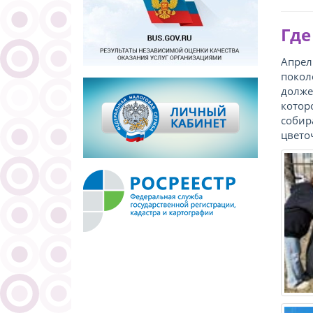
Где
Апрел
покол
долже
котор
собир
цвето