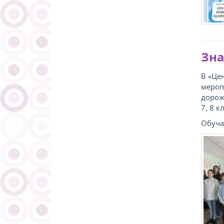
Зна
В «Це
мероп
дорож
7, 8 
Обуча