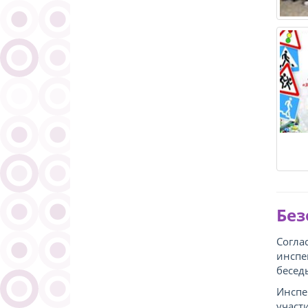
Без
Согла
инспе
бесед
Инспе
участ