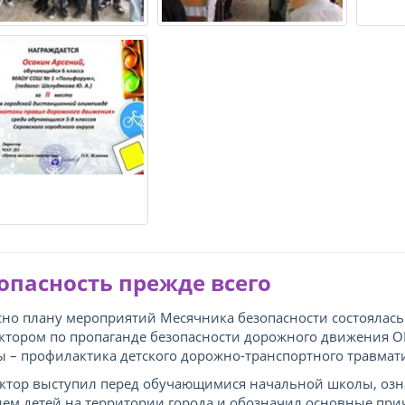
опасность прежде всего
сно плану мероприятий Месячника безопасности состоялас
ктором по пропаганде безопасности дорожного движения 
ы – профилактика детского дорожно-транспортного травмат
ктор выступил перед обучающимися начальной школы, озн
ием детей на территории города и обозначил основные пр