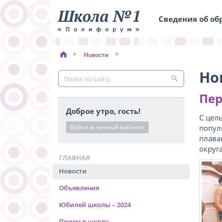
Сведения об об
Новости
Но
Пер
Доброе утро, гость!
С цел
Войти в личный кабинет
попул
плава
округ
ГЛАВНАЯ
Новости
Объявления
Юбилей школы – 2024
Прием в школу