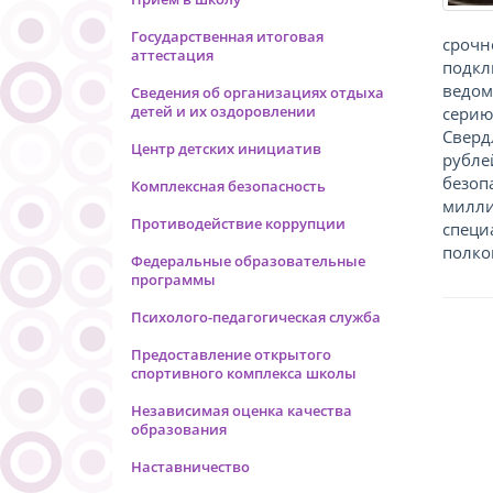
Государственная итоговая
срочн
аттестация
подкл
ведом
Сведения об организациях отдыха
детей и их оздоровлении
серию
Сверд
Центр детских инициатив
рубле
безоп
Комплексная безопасность
милли
Противодействие коррупции
специ
полко
Федеральные образовательные
программы
Психолого-педагогическая служба
Предоставление открытого
спортивного комплекса школы
Независимая оценка качества
образования
Наставничество