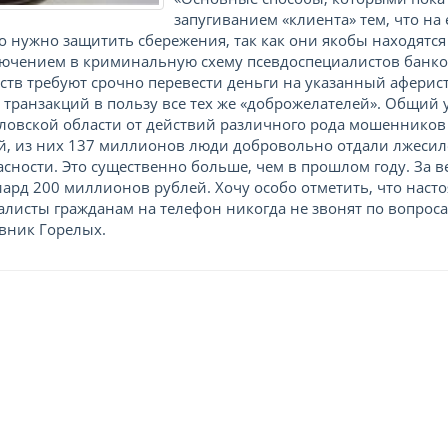
запугиванием «клиента» тем, что на
о нужно защитить сбережения, так как они якобы находятся
ючением в криминальную схему псевдоспециалистов банк
ств требуют срочно перевести деньги на указанный аферист
 транзакций в пользу все тех же «доброжелателей». Общий 
ловской области от действий различного рода мошеннико
й, из них 137 миллионов люди добровольно отдали лжеси
асности. Это существенно больше, чем в прошлом году. За в
ард 200 миллионов рублей. Хочу особо отметить, что наст
алисты гражданам на телефон никогда не звонят по вопрос
вник Горелых.