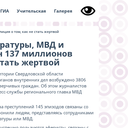
ГИА
Учительская
Галерея
иция о том, как не стать жертвой
уратуры, МВД и
н 137 миллионов
стать жертвой
ритории Свердловской области
ганов внутренних дел возбуждено 3806
верчивых граждан. Об этом журналистов
сс-службы регионального главка МВД
тва преступлений 145 эпизодов связаны со
вонили людям, представляясь сотрудниками
ратуры или МВД.
успешно пользуются аферисты, связаны с