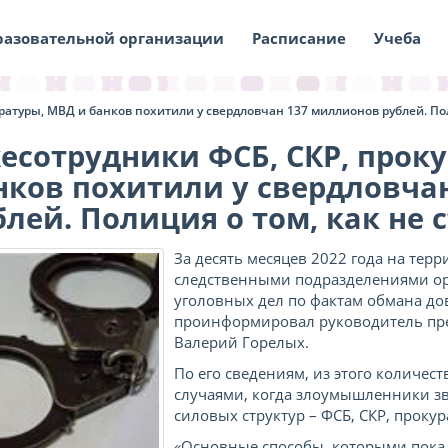
разовательной организации
Расписание
Учеба
атуры, МВД и банков похитили у свердловчан 137 миллионов рублей. Пол
есотрудники ФСБ, СКР, прок
нков похитили у свердловча
блей. Полиция о том, как не 
За десять месяцев 2022 года на тер
следственными подразделениями ор
уголовных дел по фактам обмана до
проинформировал руководитель пре
Валерий Горелых.
По его сведениям, из этого количес
случаями, когда злоумышленники з
силовых структур – ФСБ, СКР, проку
«Основные способы, которыми пока 