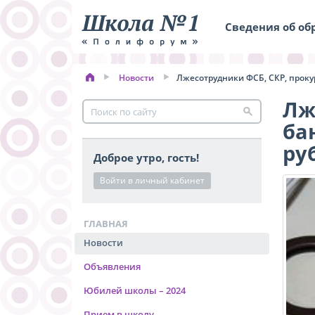
Сведения об об
Новости
Лжесотрудники ФСБ, СКР, прокур
Лж
ба
ру
Доброе утро, гость!
Войти в личный кабинет
ГЛАВНАЯ
Новости
Объявления
Юбилей школы – 2024
Прием в школу