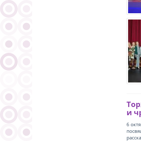
Тор
и ч
6 окт
посвя
расск