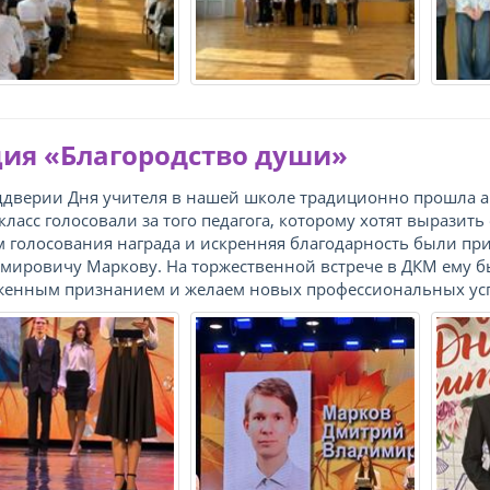
ия «Благородство души»
ддверии Дня учителя в нашей школе традиционно прошла ак
 класс голосовали за того педагога, которому хотят выразит
м голосования награда и искренняя благодарность были 
мировичу Маркову. На торжественной встрече в ДКМ ему б
женным признанием и желаем новых профессиональных успе