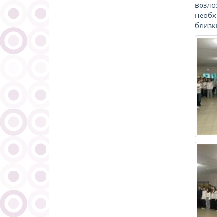
возло
необх
близк