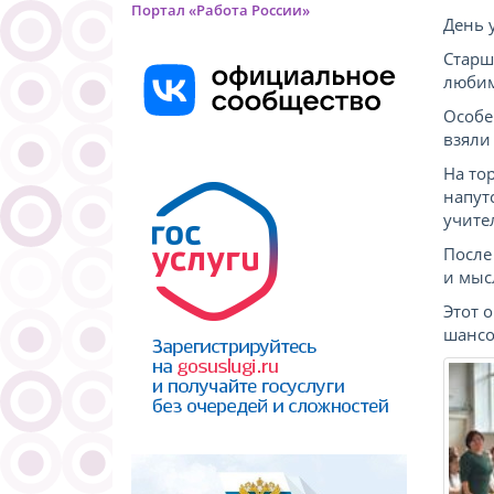
Портал «Работа России»
День 
Старш
любим
Особе
взяли
На то
напут
учите
После
и мыс
Этот 
шансо