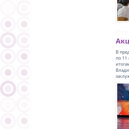
Акц
В пре
по 11
итога
Влади
заслу