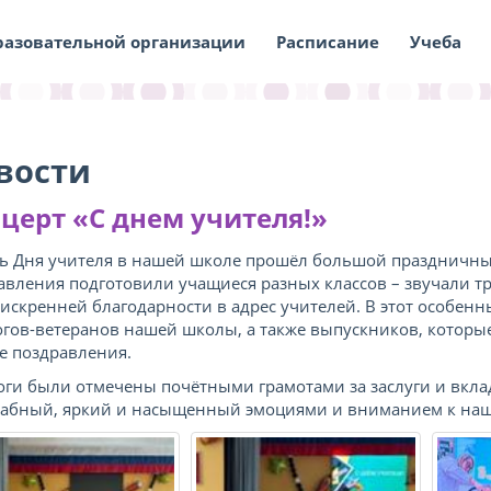
разовательной организации
Расписание
Учеба
вости
церт «С днем учителя!»
ть Дня учителя в нашей школе прошёл большой праздничный
авления подготовили учащиеся разных классов – звучали т
 искренней благодарности в адрес учителей. В этот особен
огов-ветеранов нашей школы, а также выпускников, которые
е поздравления.
оги были отмечены почётными грамотами за заслуги и вклад
абный, яркий и насыщенный эмоциями и вниманием к наш