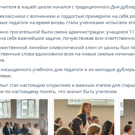
учителя в нашей школе начался с традиционного Дня дублер
еклассники с волнением и гордостью примерили на себя ро
ые педагоги на время вновь стали учениками испытали эт
нно трогательной была смена администрации: учащиеся 11 
 на себя важнейшие задачи, почувствовав всю ответственно
ржественной линейке символический ключ от школы был п
ственные слова вдохновили всех на новые смелые начинан
ля.
 насыщенного учебного дня педагоги и их молодые дублер
лями.
опыт стал настоящим открытием и важным этапом для старш
м по-настоящему понять, что значит быть учителем.