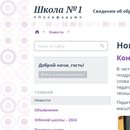
Сведения об об
Новости
Но
Кон
Доброй ночи, гость!
В чес
Войти в личный кабинет
поздр
слова
педаг
ГЛАВНАЯ
тёплы
Новости
Педаг
масшт
Объявления
Юбилей школы – 2024
Прием в школу