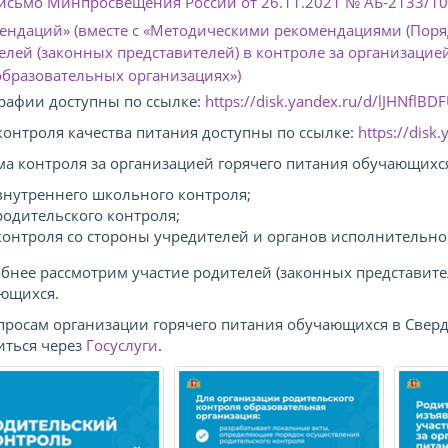
исьмо Минпросвещения России от 26.11.2021 № АБ-2133/10
ендаций» (вместе с «Методическими рекомендациями (Поряд
елей (законных представителей) в контроле за организаци
бразовательных организациях»)
рафии доступны по ссылке:
https://disk.yandex.ru/d/lJHNflB
контроля качества питания доступны по ссылке:
https://disk
ма контроля за организацией горячего питания обучающихся
внутреннего школьного контроля;
родительского контроля;
контроля со стороны учредителей и органов исполнительно
бнее рассмотрим участие родителей (законных представител
ющихся.
просам организации горячего питания обучающихся в Сверд
иться через
Госуслуги
.