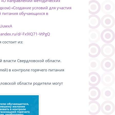
 «О направлении методических
ком) «Создание условий для участия
ей питания обучающихся в
DFUuwxA
.yandex.ru/d/-Fx9IQ71-VtPgQ
 состоит из:
й власти Свердловской области.
ей) в контроле горячего питания
ловской области родители могут