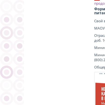
продо
Форм
пита
Свой 
МАОУ 
Отрас
доб. 
Минис
Минис
(800) 
Общер