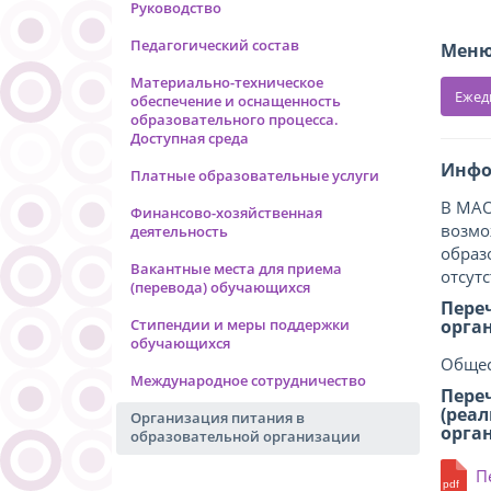
Руководство
Педагогический состав
Меню
Материально-техническое
Ежед
обеспечение и оснащенность
образовательного процесса.
Доступная среда
Инфо
Платные образовательные услуги
В МАО
Финансово-хозяйственная
возмо
деятельность
образ
Вакантные места для приема
отсутс
(перевода) обучающихся
Пере
орга
Стипендии и меры поддержки
обучающихся
Общес
Международное сотрудничество
Пере
(реа
Организация питания в
орга
образовательной организации
П