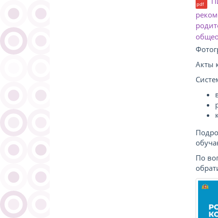
П
реком
родит
общео
Фотог
Акты 
Систе
Подро
обуча
По во
обрат