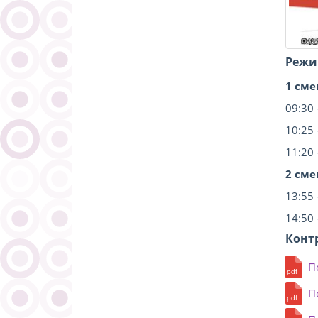
Режи
1 сме
09:30 –
10:25 –
11:20 –
2 сме
13:55 –
14:50 –
Конт
П
П