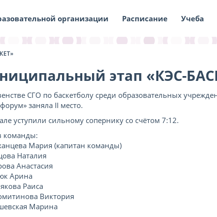
разовательной организации
Расписание
Учеба
КЕТ»
ниципальный этап «КЭС-БАС
венстве СГО по баскетболу среди образовательных учреж
форум» заняла II место.
але уступили сильному сопернику со счётом 7:12.
в команды:
ханцева Мария (капитан команды)
цова Наталия
рова Анастасия
юк Арина
якова Раиса
омитинова Виктория
евская Марина