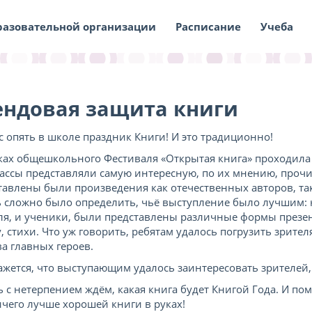
разовательной организации
Расписание
Учеба
ендовая защита книги
ас опять в школе праздник Книги! И это традиционно!
ках общешкольного Фестиваля «Открытая книга» проходила с
лассы представляли самую интересную, по их мнению, прочи
тавлены были произведения как отечественных авторов, та
 сложно было определить, чьё выступление было лучшим: н
ля, и ученики, были представлены различные формы презен
у, стихи. Что уж говорить, ребятам удалось погрузить зрите
ва главных героев.
ажется, что выступающим удалось заинтересовать зрителей
ь с нетерпением ждём, какая книга будет Книгой Года. И по
ичего лучше хорошей книги в руках!