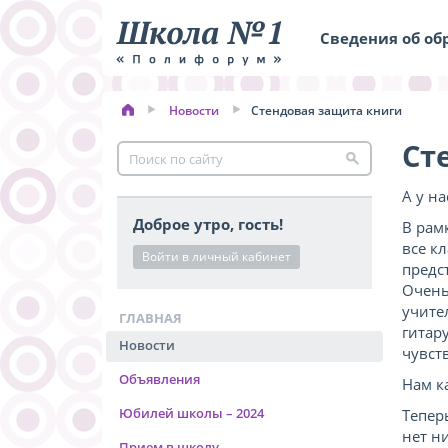
Сведения об об
Новости
Стендовая защита книги
Ст
А у н
Доброе утро, гость!
В рам
все к
Войти в личный кабинет
предс
Очень
учите
ГЛАВНАЯ
гитар
Новости
чувст
Объявления
Нам к
Юбилей школы – 2024
Тепер
нет н
Прием в школу